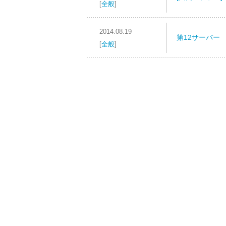
[
全般
]
2014.08.19
第12サーバー
[
全般
]