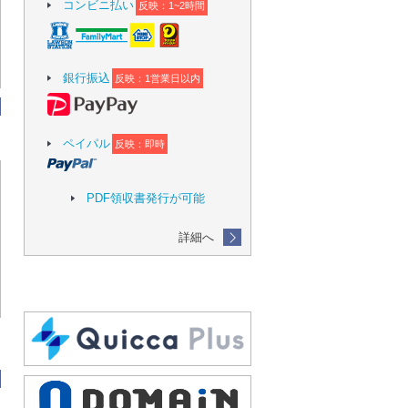
コンビニ払い
反映：1~2時間
銀行振込
反映：1営業日以内
ペイパル
反映：即時
PDF領収書発行が可能
詳細へ