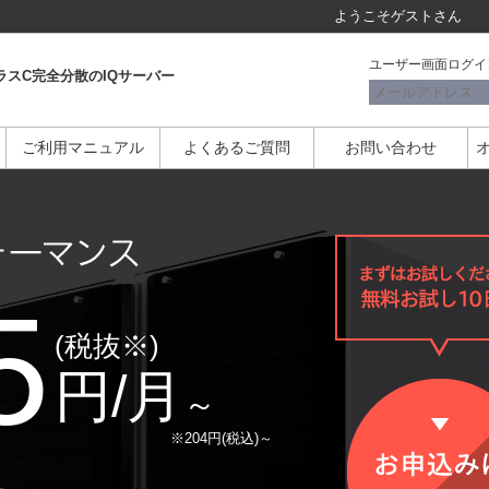
ようこそ
ゲスト
さん
ユーザー画面ログイ
ラスC完全分散のIQサーバー
ご利用マニュアル
よくあるご質問
お問い合わせ
5
(税抜※)
円/月
～
※204円(税込)～