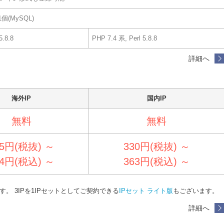
個(MySQL)
5.8.8
PHP 7.4 系, Perl 5.8.8
詳細へ
海外IP
国内IP
無料
無料
5
円(税抜) ～
330
円(税抜) ～
4
円(税込) ～
363
円(税込) ～
す。 3IPを1IPセットとしてご契約できる
IPセット ライト版
もございます。
詳細へ