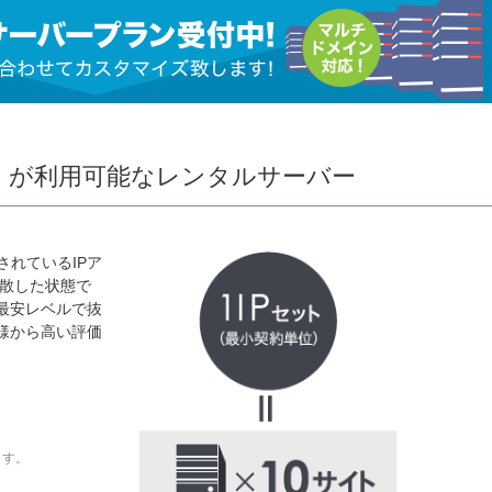
C）が利用可能なレンタルサーバー
されているIPア
分散した状態で
界最安レベルで抜
様から高い評価
※
ます。