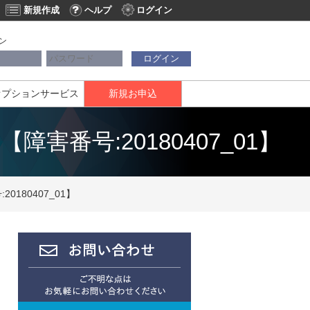
新規作成
ヘルプ
ログイン
ン
ログイン
オプションサービス
新規お申込
害番号:20180407_01】
180407_01】