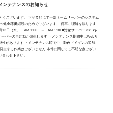
メンテナンスのお知らせ
とうございます。 下記要領にて一部ネームサーバーのシステム
ーの健全稼働継続のためでございます。 何卒ご理解を賜ります
日（水） AM 1:00 ～ AM 1:30 ■対象サーバー ns1.iq-
ネームサーバーの再起動が発生します ・メンテナンス期間中はWebサ
能性があります ・メンテナンス時間中、独自ドメインの追加、
に発生する作業はございません 本件に関してご不明な点ござい
い合わせ下さい。