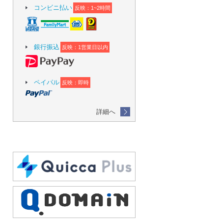
コンビニ払い
反映：1~2時間
銀行振込
反映：1営業日以内
ペイパル
反映：即時
詳細へ