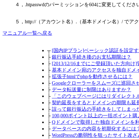
４，.htpasswdのパーミッションを604に変更してくださ
５，http://（アカウント名）.（基本ドメイン名）/
マニュアル一覧へ戻る
┬
[国内IPプラン]ベーシック認証を設定
├
銀行振込手続き後のお支払期限は？
├
[2013/12/16までにご登録頂いた方
├
基本ドメイン宛のアクセスを独自ドメ
├
拡張子htmlでphpを動作させるには？
├
Googleクローラーをスムーズに巡回さ
├
データ転送量に制限はありますか？
├
「このウェブページにはリダイレクト
├
契約延長をするとドメインの期限も延
├
誤って銀行振込の手続きをしてしまっ
├
100,000ポイント以上の一括ポイン
├
Qドメインで取得した独自ドメインを
├
データベースの内容を初期化するには
├
WordPressの脆弱性を狙ったサイト