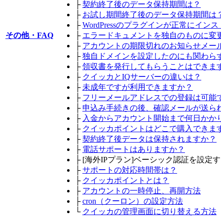
├
契約終了後のデータ保持期間は？
├
お試し期間終了後のデータ保持期間は
├
WordPressのプラグインが正常にイ
その他・FAQ
├
エラードキュメントを独自のものに変
├
アカウントの期限切れのお知らせメー
├
独自ドメインを設定したのにも関わら
├
領収書を発行してもらうことはできま
├
クイッカとIQサーバーの違いは？
├
未成年ですが利用できますか？
├
フリーメールアドレスでの登録は可能
├
申込み手続きの後、確認メールが送ら
├
入金からアカウント開始まで何日かか
├
クイッカポイントはどこで購入できま
├
契約終了後データは保持されますか？
├
電話サポートはありますか？
├
[海外IPプラン]ベーシック認証を設定
├
サポートの対応時間帯は？
├
クイッカポイントとは？
├
アカウントの一時停止、再開方法
├
cron（クーロン）の設定方法
└
クイッカの管理画面に切り替える方法