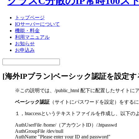
トップページ
IQサーバーについて
機能・料金
利用マニュアル
お知らせ
お申込み
[海外IPプラン]ベーシック認証を設定
※この説明では、/public_html 配下に配置した
ベーシック認証
（サイトにパスワードを設定）をするに
１，htaccessというテキストファイルを作成し、以下
AuthUserFile /home/（アカウントID）/.htpasswd
AuthGroupFile /dev/null
AuthName "Please enter your ID and password"