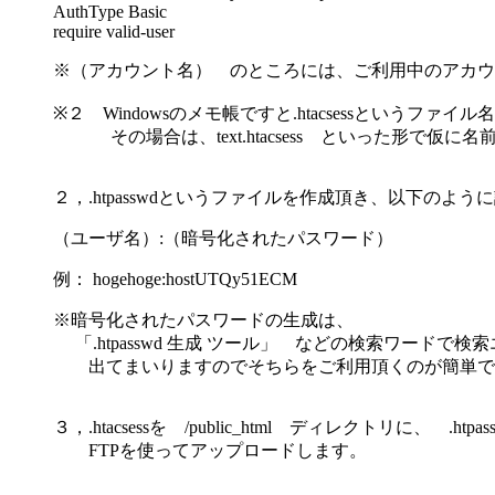
AuthType Basic
require valid-user
※（アカウント名） のところには、ご利用中のアカウ
※２ Windowsのメモ帳ですと.htacsessという
その場合は、text.htacsess といった形で仮に名前
２，.htpasswdというファイルを作成頂き、以下のよう
（ユーザ名）:（暗号化されたパスワード）
例： hogehoge:hostUTQy51ECM
※暗号化されたパスワードの生成は、
「.htpasswd 生成 ツール」 などの検索ワード
出てまいりますのでそちらをご利用頂くのが簡単で
３，.htacsessを /public_html ディレクトリに、 .
FTPを使ってアップロードします。