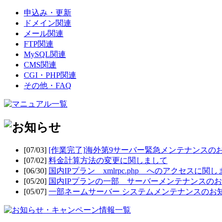
申込み・更新
ドメイン関連
メール関連
FTP関連
MySQL関連
CMS関連
CGI・PHP関連
その他・FAQ
[07/03]
[作業完了]海外第9サーバー緊急メンテナンスの
[07/02]
料金計算方法の変更に関しまして
[06/30]
国内IPプラン xmlrpc.php へのアクセスに関
[05/20]
国内IPプランの一部 サーバーメンテナンスの
[05/07]
一部ネームサーバー システムメンテナンスのお