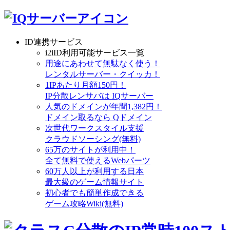
ID連携サービス
i2iID利用可能サービス一覧
用途にあわせて無駄なく使う！
レンタルサーバー・クイッカ！
1IPあたり月額150円！
IP分散レンサバは IQサーバー
人気のドメインが年間1,382円！
ドメイン取るなら Qドメイン
次世代ワークスタイル支援
クラウドソーシング(無料)
65万のサイトが利用中！
全て無料で使えるWebパーツ
60万人以上が利用する日本
最大級のゲーム情報サイト
初心者でも簡単作成できる
ゲーム攻略Wiki(無料)