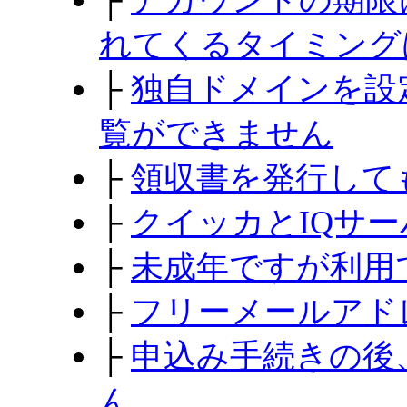
れてくるタイミング
├
独自ドメインを設
覧ができません
├
領収書を発行して
├
クイッカとIQサ
├
未成年ですが利用
├
フリーメールアド
├
申込み手続きの後
ん