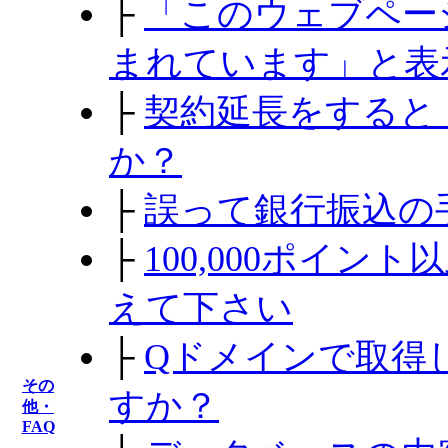
├
「このウェブペー
まれています」と表
├
契約延長をすると
か？
├
誤って銀行振込の
├
100,000ポイ
えて下さい
├
Qドメインで取得
その
すか？
他・
FAQ