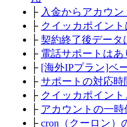
├
入金からアカウン
├
クイッカポイント
├
契約終了後データ
├
電話サポートはあ
├
[海外IPプラン]
├
サポートの対応時
├
クイッカポイント
├
アカウントの一時
├
cron（クーロン