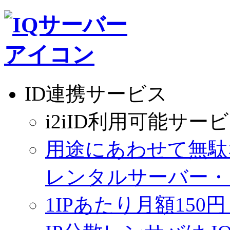
ID連携サービス
i2iID利用可能サー
用途にあわせて無駄
レンタルサーバー・
1IPあたり月額150