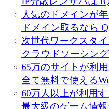
IP分散レンサバは I
人気のドメインが年間
ドメイン取るなら 
次世代ワークスタイ
クラウドソーシング(
65万のサイトが利
全て無料で使えるW
60万人以上が利用
最大級のゲーム情報