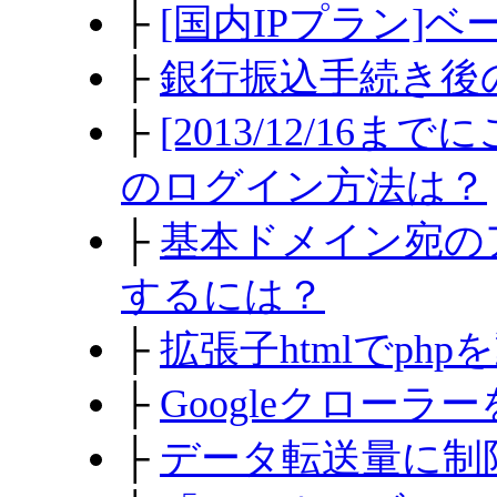
├
[国内IPプラン]
├
銀行振込手続き後
├
[2013/12/1
のログイン方法は？
├
基本ドメイン宛の
するには？
├
拡張子htmlでph
├
Googleクロー
├
データ転送量に制