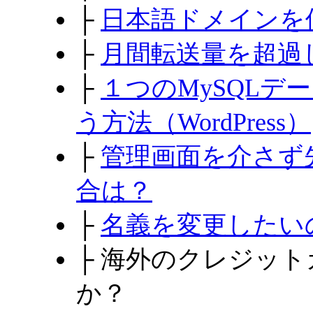
├
日本語ドメインを
├
月間転送量を超過
├
１つのMySQLデ
う方法（WordPress）
├
管理画面を介さず
合は？
├
名義を変更したい
├
海外のクレジット
か？