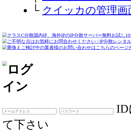
└
クイッカの管理画
I
て下さい