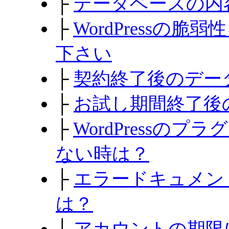
├
データベースの内
├
WordPressの
下さい
├
契約終了後のデー
├
お試し期間終了後
├
WordPressの
ない時は？
├
エラードキュメン
は？
├
アカウントの期限