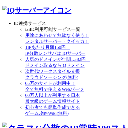
ID連携サービス
i2iID利用可能サービス一覧
用途にあわせて無駄なく使う！
レンタルサーバー・クイッカ！
1IPあたり月額150円！
IP分散レンサバは IQサーバー
人気のドメインが年間1,382円！
ドメイン取るなら Qドメイン
次世代ワークスタイル支援
クラウドソーシング(無料)
65万のサイトが利用中！
全て無料で使えるWebパーツ
60万人以上が利用する日本
最大級のゲーム情報サイト
初心者でも簡単作成できる
ゲーム攻略Wiki(無料)