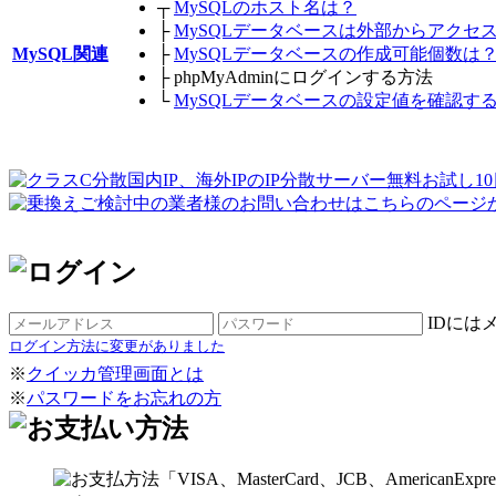
┬
MySQLのホスト名は？
├
MySQLデータベースは外部からアクセ
MySQL関連
├
MySQLデータベースの作成可能個数は
├
phpMyAdminにログインする方法
└
MySQLデータベースの設定値を確認す
IDには
ログイン方法に変更がありました
※
クイッカ管理画面とは
※
パスワードをお忘れの方