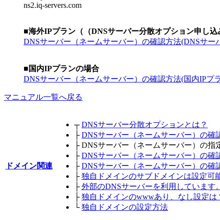
ns2.iq-servers.com
■海外IPプラン（（DNSサーバー分散オプション申し
DNSサーバー（ネームサーバー）の確認方法(DNSサー
■国内IPプランの場合
DNSサーバー（ネームサーバー）の確認方法(国内IPプラ
マニュアル一覧へ戻る
┬
DNSサーバー分散オプションとは？
├
DNSサーバー（ネームサーバー）の確
├
DNSサーバー（ネームサーバー）の指
├
DNSサーバー（ネームサーバー）の確
ドメイン関連
├
DNSサーバー（ネームサーバー）の確
├
独自ドメインのサブドメインは設定可
├
外部のDNSサーバーを利用しています
├
独自ドメインのwwwあり、なし設定は
└
独自ドメインの設定方法