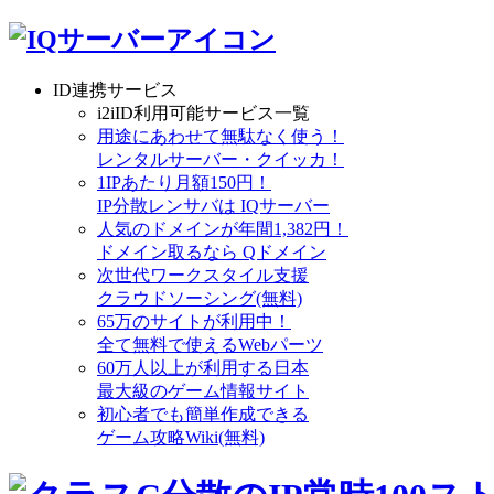
ID連携サービス
i2iID利用可能サービス一覧
用途にあわせて無駄なく使う！
レンタルサーバー・クイッカ！
1IPあたり月額150円！
IP分散レンサバは IQサーバー
人気のドメインが年間1,382円！
ドメイン取るなら Qドメイン
次世代ワークスタイル支援
クラウドソーシング(無料)
65万のサイトが利用中！
全て無料で使えるWebパーツ
60万人以上が利用する日本
最大級のゲーム情報サイト
初心者でも簡単作成できる
ゲーム攻略Wiki(無料)