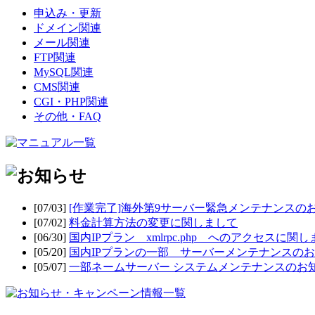
申込み・更新
ドメイン関連
メール関連
FTP関連
MySQL関連
CMS関連
CGI・PHP関連
その他・FAQ
[07/03]
[作業完了]海外第9サーバー緊急メンテナンスの
[07/02]
料金計算方法の変更に関しまして
[06/30]
国内IPプラン xmlrpc.php へのアクセスに関
[05/20]
国内IPプランの一部 サーバーメンテナンスの
[05/07]
一部ネームサーバー システムメンテナンスのお