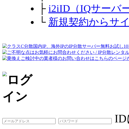
├
i2iID（IQサ
└
新規契約からサ
I