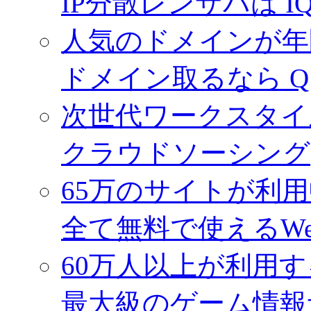
IP分散レンサバは I
人気のドメインが年間
ドメイン取るなら 
次世代ワークスタイ
クラウドソーシング(
65万のサイトが利
全て無料で使えるW
60万人以上が利用
最大級のゲーム情報