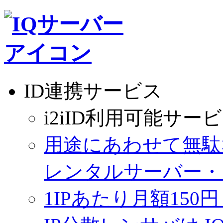
ID連携サービス
i2iID利用可能サー
用途にあわせて無駄
レンタルサーバー・
1IPあたり月額150