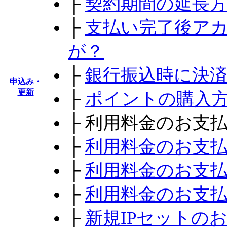
├
契約期間の延長
├
支払い完了後ア
が？
├
銀行振込時に決
申込み・
更新
├
ポイントの購入
├
利用料金のお支
├
利用料金のお支
├
利用料金のお支
├
利用料金のお支
├
新規IPセットの