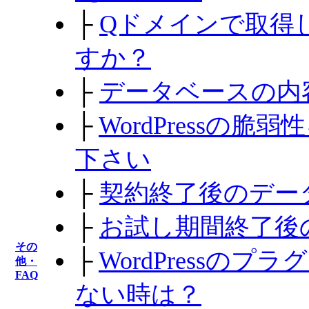
├
Qドメインで取得
すか？
├
データベースの内
├
WordPressの
下さい
├
契約終了後のデー
├
お試し期間終了後
その
├
WordPressの
他・
FAQ
ない時は？