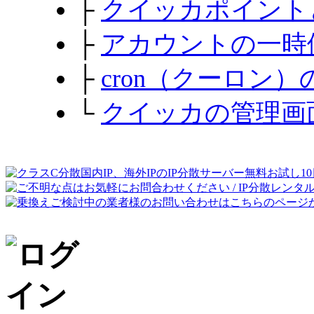
├
クイッカポイント
├
アカウントの一時
├
cron（クーロン
└
クイッカの管理画