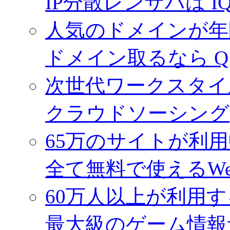
IP分散レンサバは I
人気のドメインが年間
ドメイン取るなら 
次世代ワークスタイ
クラウドソーシング(
65万のサイトが利
全て無料で使えるW
60万人以上が利用
最大級のゲーム情報