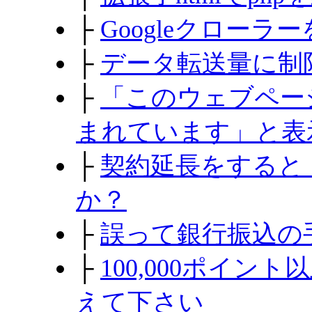
├
Googleクロー
├
データ転送量に制
├
「このウェブペー
まれています」と表
├
契約延長をすると
か？
├
誤って銀行振込の
├
100,000ポイ
えて下さい