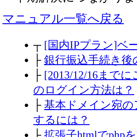
マニュアル一覧へ戻る
┬
[国内IPプラン]
├
銀行振込手続き後
├
[2013/12/1
のログイン方法は？
├
基本ドメイン宛の
するには？
├
拡張子htmlでph