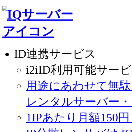
ID連携サービス
i2iID利用可能サー
用途にあわせて無駄
レンタルサーバー・
1IPあたり月額150