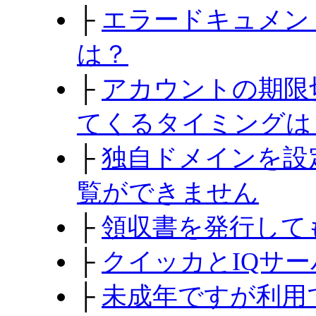
├
エラードキュメン
は？
├
アカウントの期限
てくるタイミングは
├
独自ドメインを設
覧ができません
├
領収書を発行して
├
クイッカとIQサ
├
未成年ですが利用