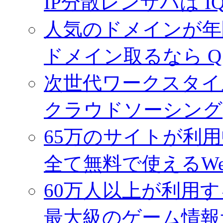
IP分散レンサバは I
人気のドメインが年間
ドメイン取るなら 
次世代ワークスタイ
クラウドソーシング(
65万のサイトが利
全て無料で使えるW
60万人以上が利用
最大級のゲーム情報