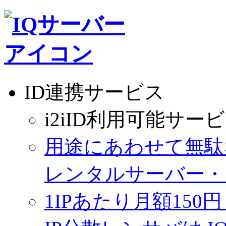
ID連携サービス
i2iID利用可能サー
用途にあわせて無駄
レンタルサーバー・
1IPあたり月額150